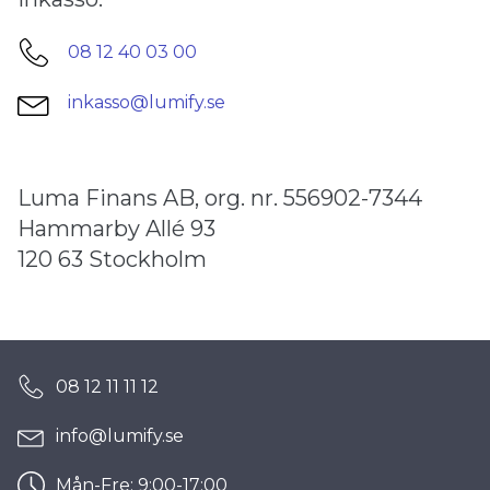
08 12 40 03 00
inkasso@lumify.se
Luma Finans AB, org. nr. 556902-7344
Hammarby Allé 93
120 63 Stockholm
08 12 11 11 12
info@lumify.se
Mån-Fre: 9:00-17:00