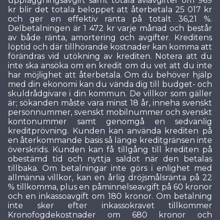
uppläggningsavgift samt totala aviavgifter om 969
kr blir det totala beloppet att återbetala 25 017 kr
och ger en effektiv ränta på totalt 36,21 %.
Delbetalningen är 1 472 kr varje månad och består
av både ränta, amortering och avgifter. Kreditens
löptid och där tillhörande kostnader kan komma att
förändras vid utökning av krediten. Notera att du
inte ska ansöka om en kredit om du vet att du inte
har möjlighet att återbetala. Om du behöver hjälp
med din ekonomi kan du vända dig till budget- och
skuldrådgivare i din kommun. De villkor som gäller
är; sökanden måste vara minst 18 år, inneha svenskt
personnummer, svenskt mobilnummer och svenskt
kontonummer samt genomgå en sedvanlig
kreditprövning. Kunden kan använda krediten på
en återkommande basis så länge kreditgränsen inte
överskrids. Kunden kan få tillgång till krediten på
obestämd tid och nyttja saldot när den betalas
tillbaka. Om betalningar inte görs i enlighet med
allmänna villkor, kan en årlig dröjsmålsränta på 22
% tillkomma, plus en påminnelseavgift på 60 kronor
och en inkassoavgift om 180 kronor. Om betalning
inte sker efter inkassokravet tillkommer
Kronofogdekostnader om 680 kronor och