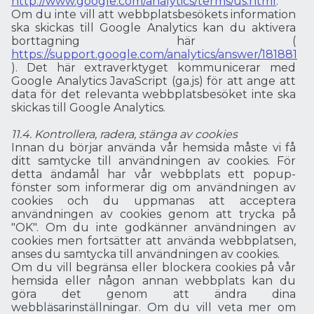
http://www.google.com/analytics/terms/us.html
.
Om du inte vill att webbplatsbesökets information
ska skickas till Google Analytics kan du aktivera
borttagning här (
https://support.google.com/analytics/answer/181881
). Det här extraverktyget kommunicerar med
Google Analytics JavaScript (ga.js) för att ange att
data för det relevanta webbplatsbesöket inte ska
skickas till Google Analytics.
11.4. Kontrollera, radera, stänga av cookies
Innan du börjar använda vår hemsida måste vi få
ditt samtycke till användningen av cookies. För
detta ändamål har vår webbplats ett popup-
fönster som informerar dig om användningen av
cookies och du uppmanas att acceptera
användningen av cookies genom att trycka på
"OK". Om du inte godkänner användningen av
cookies men fortsätter att använda webbplatsen,
anses du samtycka till användningen av cookies.
Om du vill begränsa eller blockera cookies på vår
hemsida eller någon annan webbplats kan du
göra det genom att ändra dina
webbläsarinställningar. Om du vill veta mer om