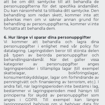
att be om ditt samtycke till att behandla de
personuppgifterna för det specifika ändamålet.
Du kan närsomhelst ta tillbaka ditt samtycke. Den
behandling som redan skett, kommer inte att
påverkas men om vi saknar annan grund för
behandling av personuppgifterna, kommer vi inte
fortsätta att behandla dem.
6. Hur länge vi sparar dina personuppgifter
Vi kommer att behandla och lagra dina
personuppgifter i enlighet med vår policy för
datalagring. Lagringstiden beror till största delen
på typen av berörda personuppgifter och
behandlingsändamål. När det gäller vissa
kategorier av personuppgifter anges
lagringsperioder i tillämpliga lagar (till exempel
skattelagar, bokföringslagar,
konsumentskyddslagar, lagar om förhindrande av
penningtvätt och finansiering av terrorism, etc.). I
andra fall, när lagringsperioden inte bestäms i lag,
bestämmer vi lagringsperioden med hänsyn till
principerna för skydd av personuppgifter som
anges i GDPR. Till exempel kan längre
lagringsperiod behövas om vi behöver data för