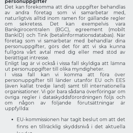
personuppgifter
Det kan förekomma att dina uppgifter behandlas
av andra företag som vi samarbetar med,
naturligtvis alltid inom ramen för gällande regler
om sekretess. Det kan exempelvis vara
Bankgirocentralen (BGC), egreement (mobilt
BankID) och Tink (betalinformationsdatabas). När
företag som vi samarbetar med behandlar dina
personuppgifter, görs det för att vi ska kunna
fullgöra vårt avtal med dig eller med stöd av
berättigat intresse.
Enligt lag är vi också i vissa fall skyldiga att lämna
ut personuppgifter till olika myndigheter.
I vissa fall kan vi komma att föra över
personuppgifter till länder utanför EU och EES
(även kallat tredje land) samt till internationella
organisationer. Vi gör bara sådana överföringar om
övriga regler i dataskyddsförordningen följs och
om någon av följande förutsättningar är
uppfyllda:
EU-kommissionen har tagit beslut om att det
finns en tillräcklig skyddsnivå i det aktuella