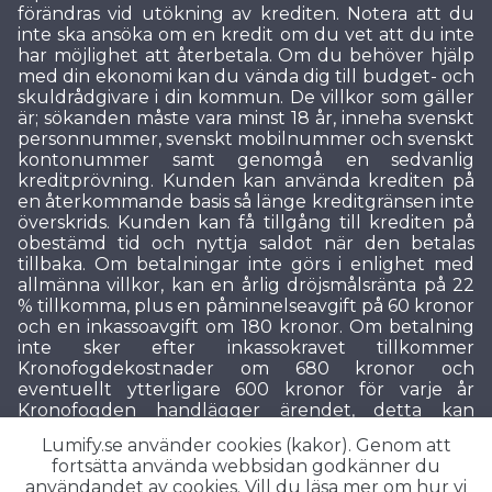
förändras vid utökning av krediten. Notera att du
inte ska ansöka om en kredit om du vet att du inte
har möjlighet att återbetala. Om du behöver hjälp
med din ekonomi kan du vända dig till budget- och
skuldrådgivare i din kommun. De villkor som gäller
är; sökanden måste vara minst 18 år, inneha svenskt
personnummer, svenskt mobilnummer och svenskt
kontonummer samt genomgå en sedvanlig
kreditprövning. Kunden kan använda krediten på
en återkommande basis så länge kreditgränsen inte
överskrids. Kunden kan få tillgång till krediten på
obestämd tid och nyttja saldot när den betalas
tillbaka. Om betalningar inte görs i enlighet med
allmänna villkor, kan en årlig dröjsmålsränta på 22
% tillkomma, plus en påminnelseavgift på 60 kronor
och en inkassoavgift om 180 kronor. Om betalning
inte sker efter inkassokravet tillkommer
Kronofogdekostnader om 680 kronor och
eventuellt ytterligare 600 kronor för varje år
Kronofogden handlägger ärendet, detta kan
medföra en betalningsanmärkning. Lumify hanterar
Lumify.se använder cookies (kakor). Genom att
sina kravärenden i enlighet med gällande
fortsätta använda webbsidan godkänner du
lagstiftning och enligt god inkassosed. Lumify är ett
användandet av cookies. Vill du läsa mer om hur vi